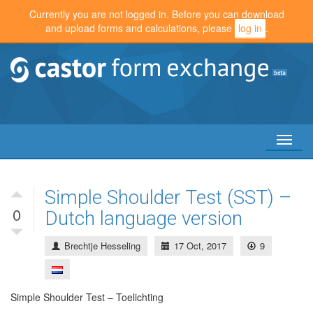
Currently you are not logged in. Before you can download
and upload forms and calculations, please
log in
.
Toggl
naviga
Simple Shoulder Test (SST) –
0
Dutch language version
Brechtje Hesseling
17 Oct, 2017
9
Simple Shoulder Test – Toelichting