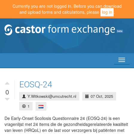
Currently you are not logged in. Before you can download
and upload forms and calculations, please
log in
.
Toggl
naviga
EOSQ-24
0
Y.Witkowski@umcutrecht.nl
07 Oct, 2025
1
De Early-Onset Scoliosis Questionnaire 24 (EOSQ-24) is een
vragenlijst met 24 items die de gezondheidsgerelateerde kwaliteit
van leven (HRQoL) en de last voor verzorgers bij patiënten met