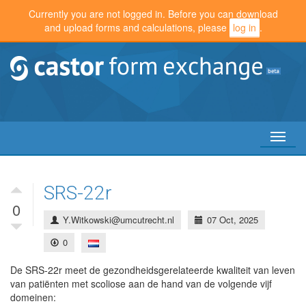
Currently you are not logged in. Before you can download
and upload forms and calculations, please
log in
.
Toggl
naviga
SRS-22r
0
Y.Witkowski@umcutrecht.nl
07 Oct, 2025
0
De SRS-22r meet de gezondheidsgerelateerde kwaliteit van leven
van patiënten met scoliose aan de hand van de volgende vijf
domeinen: